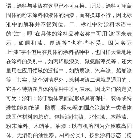
谓，涂料与油漆在这里已不可互换。所以，涂料可涵盖
固体的粉末涂料和液体的油漆，而替换却不行，因此标
准中的解释并不很到位。二、标准中对涂料术语中
的“注”：即“在具体的涂料品种名称中可用‘漆’字来表
示，如调和漆、厚漆等”也有些不妥。因为实际
上“漆”字不但用在具体的涂料品种中，也同样大量地用
在涂料的类别中，如丙烯酸漆类、聚氨酯漆类等，还大
量用在应用领域的泛指中，如防腐漆、汽车漆、船舶漆
等。其实，除个别情况外，涂料与漆二词就是通用的，
它并不特指在具体的品种中才可表示。因此它们的定义
可为：涂料：涂于物体表面能形成具有保护、装饰或特
殊性能(如绝缘、防腐、标志等)的固态涂膜的一类液体
或固体材料的总称。包括油(性)漆、水性漆、木器漆、
粉末涂料、木蜡油。油漆：以有机溶剂为介质或高固
体、无溶剂的油性漆。材料分类1、按照涂料形态（粉